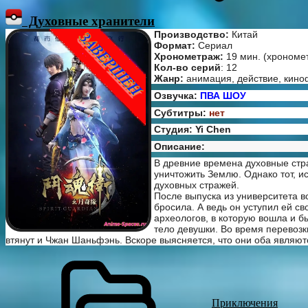
Духовные хранители
Производство:
Китай
Формат:
Сериал
Хронометраж:
19 мин. (хрономе
Кол-во серий
: 12
Жанр:
анимация, действие, кино
Озвучка:
ПВА ШОУ
Субтитры:
нет
Студия: Yi Chen
Описание:
В древние времена духовные стр
уничтожить Землю. Однако тот, и
духовных стражей.
После выпуска из университета 
бросила. А ведь он уступил ей с
археологов, в которую вошла и 
тело девушки. Во время перевозк
втянут и Чжан Шаньфэнь. Вскоре выясняется, что они оба являю
Приключения