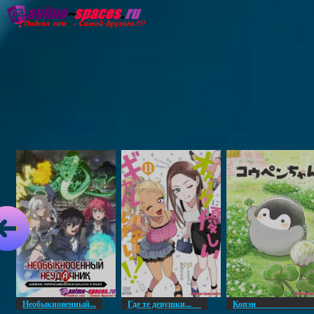
Главная
Озвучка
Субтитры
Он
Необыкновенный...
Где те девушки...
Копэ