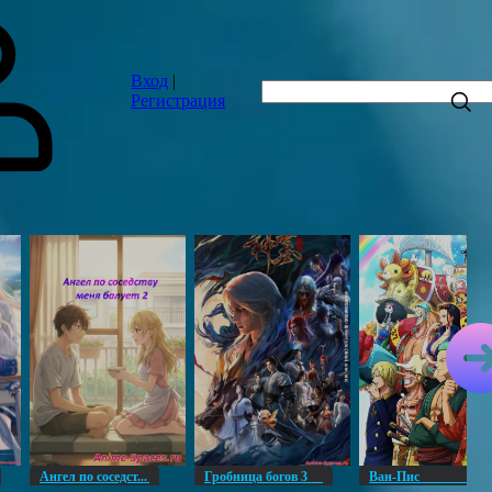
Вход
|
Регистрация
Ангел по соседст...
Гробница богов 3
Ван-Пи