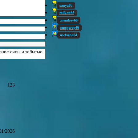
sanya05
milkon65
vnemkov60
xnqqxczy49
uwkuba54
евние силы и забытые
123
01/2026