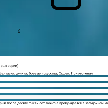
0
траж серии)
фантазия, дунхуа, боевые искусства, Экшен, Приключения
орый после десяти тысяч лет забытья пробуждается в загадочном 