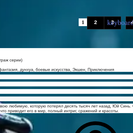
1
2
3
...
траж серии)
фантазия, дунхуа, боевые искусства, Экшен, Приключения
свою любимую, которую потерял десять тысяч лет назад, Юй Синь. 
что приводит его в мир, полный интриг, сражений и красоты.