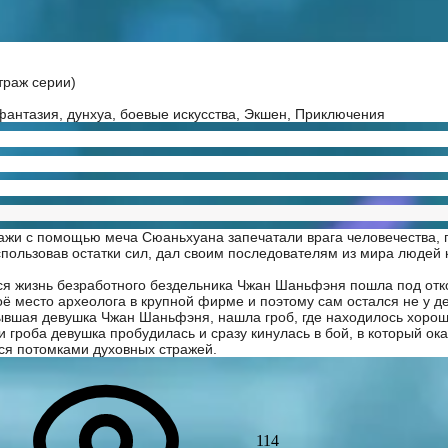
траж серии)
фантазия, дунхуа, боевые искусства, Экшен, Приключения
ажи с помощью меча Сюаньхуана запечатали врага человечества,
спользовав остатки сил, дал своим последователям из мира людей
вся жизнь безработного бездельника Чжан Шаньфэня пошла под отк
воё место археолога в крупной фирме и поэтому сам остался не у д
бывшая девушка Чжан Шаньфэня, нашла гроб, где находилось хоро
и гроба девушка пробудилась и сразу кинулась в бой, в который ок
тся потомками духовных стражей.
114