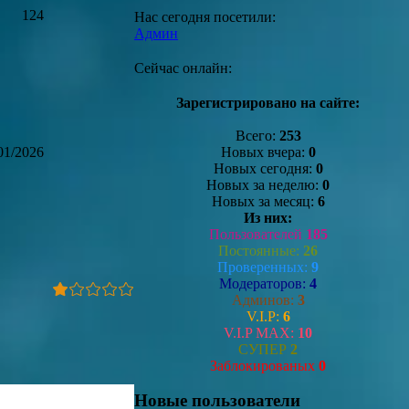
124
Нас сегодня посетили:
Админ
Сейчас онлайн:
Зарегистрировано на сайте:
Всего:
253
Новых вчера:
0
01/2026
Новых сегодня:
0
Новых за неделю:
0
Новых за месяц:
6
Из них:
Пользователей
185
Постоянные:
26
Проверенных:
9
Модераторов:
4
Админов:
3
V.I.P:
6
V.I.P MAX:
10
СУПЕР
2
Заблокированых
0
Новые пользователи