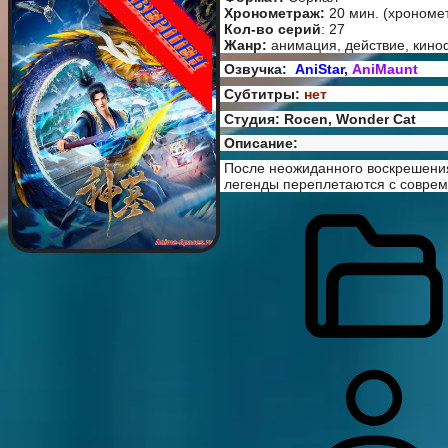
Хронометраж:
20 мин. (хрономе
Кол-во серий
: 27
Жанр:
анимация, действие, кино
Озвучка:
AniStar,
AniMaunt
Субтитры:
нет
Студия: Rocen, Wonder Cat
Описание:
После неожиданного воскрешения
легенды переплетаются с соврем