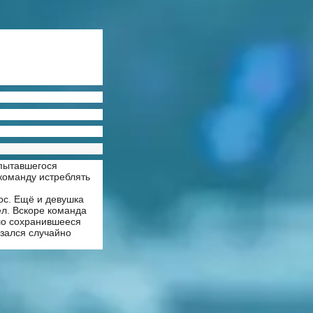
 пытавшегося
 команду истреблять
ос. Ещё и девушка
ел. Вскоре команда
шо сохранившееся
азался случайно