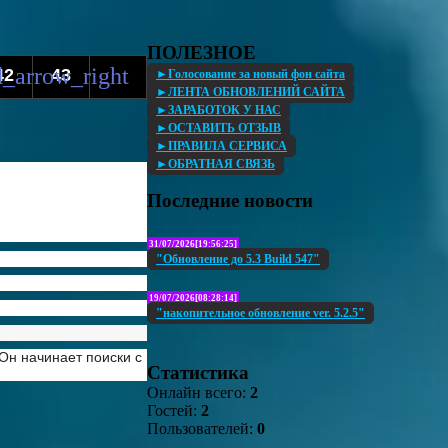
ПОЛЕЗНОЕ
42
43
►Голосование за новый фон сайта
►ЛЕНТА ОБНОВЛЕНИЙ САЙТА
►ЗАРАБОТОК У НАС
►ОСТАВИТЬ ОТЗЫВ
►ПРАВИЛА СЕРВИСА
►ОБРАТНАЯ СВЯЗЬ
Последние новости
31/07/2026[19:56:25]
"Обновление до 5.3 Build 547"
19/07/2026[08:28:14]
"накопительное обновление ver. 5.2.5"
Он начинает поиски с
Статистика
Онлайн всего:
2
Гостей:
2
Пользователей:
0