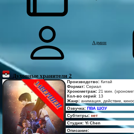
Админ
Духовные хранители 2
Производство:
Китай
Формат:
Сериал
Хронометраж:
21 мин. (хрономе
Кол-во серий
: 13
Жанр:
анимация, действие, кино
Озвучка:
ПВА ШОУ
Субтитры:
нет
Студия: Yi Chen
Описание: