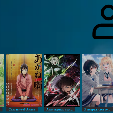
гоинги
Дополнительно
Форум
Видео
Блог
Галерея
О нас
н
Сказание об Акане
Авантюрист, пож...
Я подружился со...