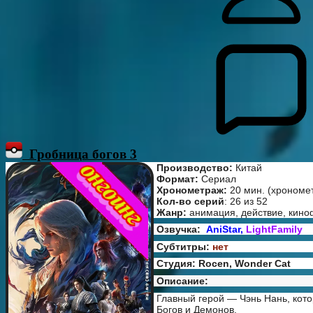
Гробница богов 3
Производство:
Китай
Формат:
Сериал
Хронометраж:
20 мин. (хрономе
Кол-во серий
: 26 из 52
Жанр:
анимация, действие, кино
Озвучка:
AniStar,
LightFamily
Субтитры:
нет
Студия: Rocen, Wonder Cat
Описание:
Главный герой — Чэнь Нань, кот
Богов и Демонов.