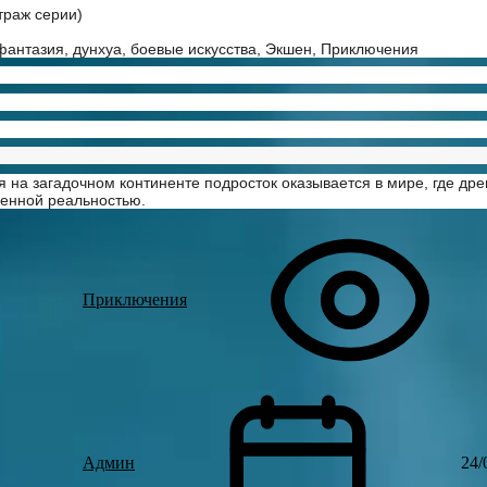
траж серии)
фантазия, дунхуа, боевые искусства, Экшен, Приключения
 на загадочном континенте подросток оказывается в мире, где др
енной реальностью.
Приключения
Админ
24/