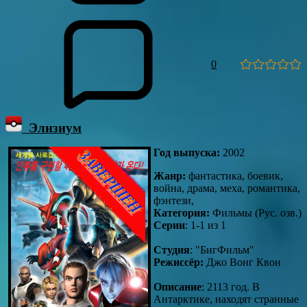
0
Элизиум
Год выпуска:
2002
Жанр:
фантастика, боевик,
война, драма, меха, романтика,
фэнтези,
Категория:
Фильмы (Рус. озв.)
Серии
: 1-1 из 1
Студия
: "БигФильм"
Режиссёр:
Джо Вонг Квон
Описание
: 2113 год. В
Антарктике, находят странные