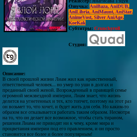
Режиссёр:
Янагисава Тэцуя
Озвучка:
AniBaza, AniDUB,
AniLibria, AniMaunt, AniStar,
AnimeVost, Silver AniAge,
KoeKak
Субтитры:
Crunchyroll
Студия:
Описание:
В своей прошлой жизни Лиам жил как нравственный,
ответственный человек... но умер по уши в долгах и
преданный своей женой. Возрожденный в правящей семье
огромной межзвездной империи, Лиам знает, что жизнь
делится на угнетенных и тех, кто топчет, поэтому на этот раз
он возьмет то, что хочет, и будет жить для себя. Но каким-то
образом все отказывается работать таким образом. Несмотря
на то, что он делает все возможное, чтобы стать тираном,
решения Лиама не приводят ни к чему, кроме мира и
процветания империи под его правлением, и он просто
становится все более и более популярным!