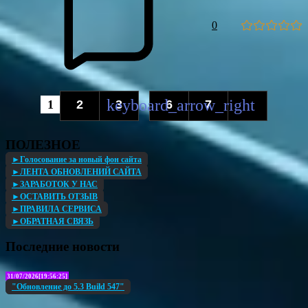
0
1
2
3
6
7
...
ПОЛЕЗНОЕ
►Голосование за новый фон сайта
►ЛЕНТА ОБНОВЛЕНИЙ САЙТА
►ЗАРАБОТОК У НАС
►ОСТАВИТЬ ОТЗЫВ
►ПРАВИЛА СЕРВИСА
►ОБРАТНАЯ СВЯЗЬ
Последние новости
31/07/2026[19:56:25]
"Обновление до 5.3 Build 547"