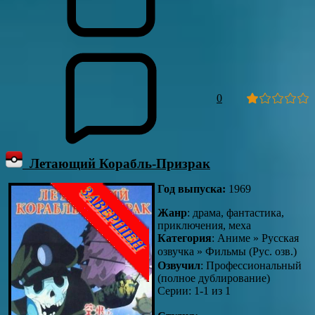
0
Летающий Корабль-Призрак
Год выпуска:
1969
Жанр
: драма, фантастика,
приключения, меха
Категория
: Аниме » Русская
озвучка » Фильмы (Рус. озв.)
Озвучил
: Профессиональный
(полное дублирование)
Серии: 1-1 из 1