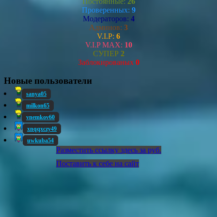
Постоянные:
26
Проверенных:
9
Модераторов:
4
Админов:
3
V.I.P:
6
V.I.P MAX:
10
СУПЕР
2
Заблокированых
0
Новые пользователи
sanya05
milkon65
vnemkov60
xnqqxczy49
uwkuba54
Разместить ссылку здесь за
руб.
Поставить к себе на сайт