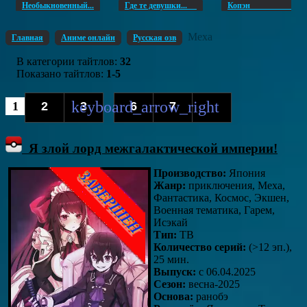
Необыкновенный...
Где те девушки...
Копэ
Меха
Главная
Аниме онлайн
Русская озв
В категории тайтлов
:
32
Показано тайтлов
:
1-5
1
2
3
6
7
...
Я злой лорд межгалактической империи!
Производство:
Япония
Жанр:
приключения, Меха,
Фантастика, Космос, Экшен,
Военная тематика, Гарем,
Исэкай
Тип:
ТВ
Количество серий:
(>12 эп.),
25 мин.
Выпуск:
c 06.04.2025
Сезон:
весна-2025
Основа:
ранобэ