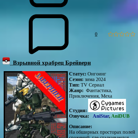
0
Взрывной храбрец Брейверн
Статус:
Онгоинг
Сезон:
зима 2024
Тип:
TV Сериал
Жанр:
Фантастика,
Приключения, Меха
Студия:
Озвучка:
AniStar
,
AniDUB
Описание:
На обширных просторах полей
сражений, где сталкиваются