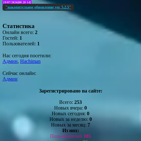
19/07/2026[08:28:14]
"накопительное обновление ver. 5.2.5"
Статистика
Онлайн всего:
2
Гостей:
1
Пользователей:
1
Нас сегодня посетили:
Админ
,
Hachiman
Сейчас онлайн:
Админ
Зарегистрировано на сайте:
Всего:
253
Новых вчера:
0
Новых сегодня:
0
Новых за неделю:
0
Новых за месяц:
7
Из них:
Пользователей
185