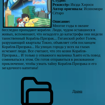
Студия:
Режиссёр:
Икэда Хироси
Автор оригинала
: Исиномори
Сётаро
Описание:
Многие годы в океане
бесследно пропадают корабли. Люди, чудом оставшиеся в
живых, вспоминают, что незадолго до катастрофы они видели
таинственный Корабль-Призрак... Гиганский робот Голем,
разрушающий кварталы Токио, объявляет себя посланцем
Корабля-Призрака... На улицах города у всех на глазах
исчезают люди. Все считают, что это козни Корабля-
Призрака... И только у отважного мальчика Хаято есть повод
сомневаться в этом. Он готов отправиться в рискованное
приключение, чтобы узнать тайну Корабля-Призрака и его
загадочного капитана!
Драма