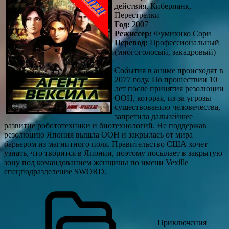
действия, Киберпанк,
Перестрелки
Год:
2007
Режиссер:
Фумихико Сори
Перевод:
Профессиональный
(многоголосый, закадровый)
События в аниме происходят в
2077 году. По прошествии 10
лет после принятия резолюции
ООН, которая, из-за угрозы
существованию человечества,
запретила дальнейшее
развитие робототехники и биотехнологий. Не поддержав
резолюцию Япония вышла ООН и закрылась от мира
барьером из магнитного поля. Правительство США хочет
узнать, что творится в Японии, поэтому посылает в закрытую
зону под командованием женщины по имени Vexille
спецподразделение SWORD.
Приключения