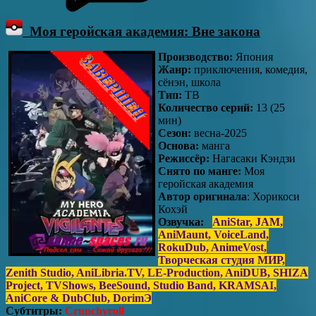
Моя геройская академия: Вне закона
Производство:
Япония
Жанр:
приключения, комедия,
сёнэн, школа
Тип:
ТВ
Количество серий:
13 (25
мин)
Сезон:
весна-2025
Основа:
манга
Режиссёр:
Нагасаки Кэндзи
Снято по манге:
Моя
геройская академия
Автор оригинала
: Хорикоси
Кохэй
Озвучка:
AniStar, JAM,
AniMaunt, VoiceLand,
RokuDub, AnimeVost,
Творческая студия МИР,
Zenith Studio, AniLibria.TV, LE-Production, AniDUB​​​​​​​, SHIZA
Project​​​​​​​, TVShows​​​​​​​, BeeSound​​​​​​​, Studio Band​​​​​​​, KRAMSAI​​​​​​​,
AniCore & DubClub​​​​​​​, DorimЭ
Субтитры:
Crunchyroll