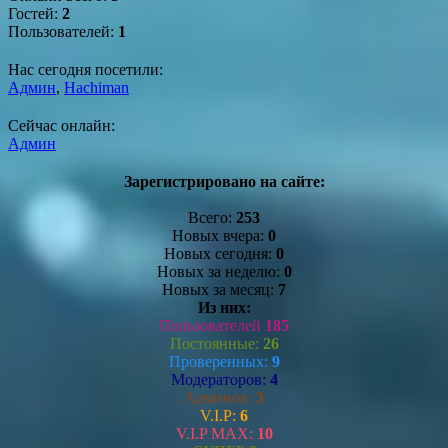
Гостей:
2
Пользователей:
1
Нас сегодня посетили:
Админ
,
Hachiman
Сейчас онлайн:
Админ
Зарегистрировано на сайте:
Всего:
253
Новых вчера:
0
Новых сегодня:
0
Новых за неделю:
0
Новых за месяц:
7
Из них:
Пользователей
185
Постоянные:
26
Проверенных:
9
Модераторов:
4
Админов:
3
V.I.P:
6
V.I.P MAX:
10