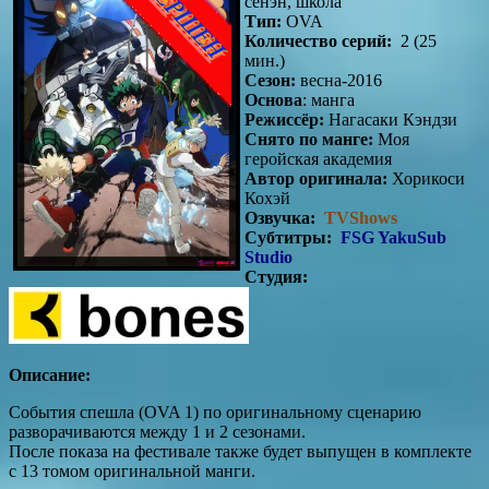
сёнэн, школа
Тип:
OVA
Количество серий:
2 (25
мин.)
Сезон:
весна-2016
Основа
: манга
Режиссёр:
Нагасаки Кэндзи
Снято по манге:
Моя
геройская академия
Автор оригинала:
Хорикоси
Кохэй
Озвучка:
TVShows
Субтитры:
FSG YakuSub
Studio
Студия:
Описание:
События спешла (OVA 1) по оригинальному сценарию
разворачиваются между 1 и 2 сезонами.
После показа на фестивале также будет выпущен в комплекте
с 13 томом оригинальной манги.