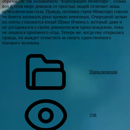
образовали так называемую “Корпорацию Момотаро”. Только
вот в этом мире демонов от простых людей отличает лишь
нечеловеческая сила. Правда, потомки героя Момотаро совсем
не боятся запачкать руки кровью невинных. Очередной целью
их охоты становится юный Шики Ичиносэ, который даже и
не догадывался о своём демоническом происхождении, пока
не лишился приёмного отца. Теперь же, когда ему открылась
правда, он жаждет отомстить за смерть единственного
близкого человека.
Приключения
338