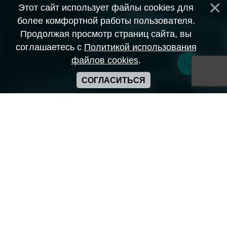
Этот сайт использует файлы cookies для
более комфортной работы пользователя.
Продолжая просмотр страниц сайта, вы
соглашаетесь с
Политикой использования
файлов cookies
.
СОГЛАСИТЬСЯ
Copyright ANIME-SPACES © 2026
Самозанятый Беляков Владимир Алексеевич ИНН:
643569328903
Сайт может содержать материалы порнографического
характера
а также сцены насилия. Просьба если вам нет 18 лет,
покинуть сайт.