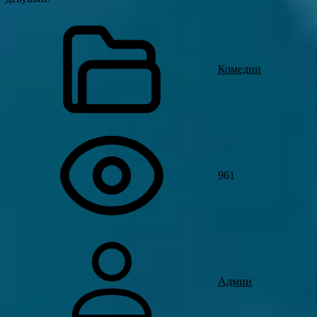
Комедии
961
Админ