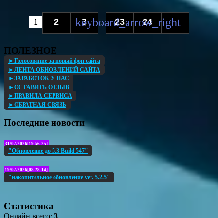
1
2
3
23
24
...
ПОЛЕЗНОЕ
►Голосование за новый фон сайта
►ЛЕНТА ОБНОВЛЕНИЙ САЙТА
►ЗАРАБОТОК У НАС
►ОСТАВИТЬ ОТЗЫВ
►ПРАВИЛА СЕРВИСА
►ОБРАТНАЯ СВЯЗЬ
Последние новости
31/07/2026[19:56:25]
"Обновление до 5.3 Build 547"
19/07/2026[08:28:14]
"накопительное обновление ver. 5.2.5"
Статистика
Онлайн всего:
3