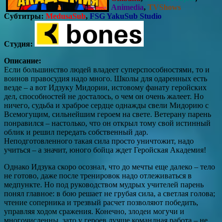
Animedia
,
TVShows
Субтитры:
MedusaSub
,
FSG YakuSub Studio
Студия:
Описание:
Если большинство людей владеет суперспособностями, то и
воинов правосудия надо много. Школы для одаренных есть
везде – а вот Идзуку Мидории, истовому фанату геройских
дел, способностей не досталось, о чем он очень жалеет. Но
ничего, судьба и храброе сердце однажды свели Мидорию с
Всемогущим, сильнейшим героем на свете. Ветерану парень
понравился – настолько, что он открыл тому свой истинный
облик и решил передать собственный дар.
Неподготовленного такая сила просто уничтожит, надо
учиться – а значит, юного бойца ждет Геройская Академия!
Однако Идзука скоро осознал, что до мечты еще далеко – тело
не готово, даже после тренировок надо отлеживаться в
медпункте. Но под руководством мудрых учителей парень
понял главное: в бою решает не грубая сила, а светлая голова;
чтение соперника и трезвый расчет позволяют победить,
управляя ходом сражения. Конечно, злодеи могучи и
многочисленны, зато у героев лучше командная работа – не