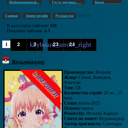
Необыкновенный...
Где те девушки...
Копэ
Сёнэн
Главная
Аниме онлайн
Русская озв
В категории тайтлов
:
119
Показано тайтлов
:
1-5
1
2
3
23
24
...
Ведьмнадзор
Производство:
Япония
Жанр:
Сёнен, Комедия,
Фэнтези
Тип:
ТВ
Количество серий:
26 эп., 25
мин.
Сезон:
весна-2025
Основа:
манга
Режиссёр:
Икэхата Хироси
Снято по манге:
Ведьмнадзор
Автор оригинала:
Синохара