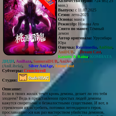
Количество серий:
>24 эп.( 25
мин.)
Выпуск:
c 11.07.2025
Сезон:
лето-2025
Основа:
манга
Режиссёр:
Нонака Ато
Снято по манге:
Тёмный
демон
Автор оригинала:
Урусибара
Юра
Озвучка:
Reanimedia
,
AniStar
,
AniDUB
,
Dream Cast
,
Kazuttx & Raina
,
КОМНАТА
ДИДИ
,
AniBaza
,
SamuraiDUB
,
AniJoy
,
AniLiberty
(AniLibria)
,
Silver AniAge
,
AnimeVost
Субтитры:
Crunchyroll
Студия:
Описание:
Если в твоих жилах течёт кровь демона, делает ли это тебя
злодеем? Ведь в представлении простых людей демоны
кажутся свирепыми и безжалостными существами. И вот, в
стремлении их истребить, потомки легендарного героя,
прославившегося как раз мастерством убийства демонов,