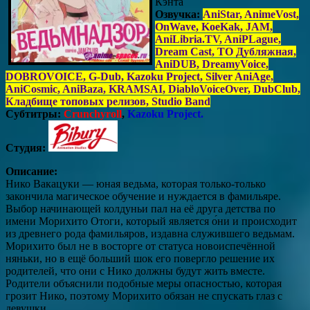
Кэнта
Озвучка:
AniStar, AnimeVost,
OnWave, KoeKak, JAM,
AniLibria.TV, AniPLague,
Dream Cast, ТО Дубляжная,
AniDUB, DreamyVoice,
DOBROVOICE, G-Dub, Kazoku Project, Silver AniAge,
AniCosmic, AniBaza, KRAMSAI, DiabloVoiceOver, DubClub,
Кладбище топовых релизов, Studio Band
Субтитры:
Crunchyroll
,
Kazoku Project.
Студия:
Описание:
Нико Вакацуки — юная ведьма, которая только-только
закончила магическое обучение и нуждается в фамильяре.
Выбор начинающей колдуньи пал на её друга детства по
имени Морихито Отоги, который является о́ни и происходит
из древнего рода фамильяров, издавна служившего ведьмам.
Морихито был не в восторге от статуса новоиспечённой
няньки, но в ещё больший шок его повергло решение их
родителей, что они с Нико должны будут жить вместе.
Родители объяснили подобные меры опасностью, которая
грозит Нико, поэтому Морихито обязан не спускать глаз с
девушки.