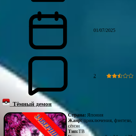
01/07/2025
2
Тёмный демон
Страна:
Япония
Жанр:
приключения, фэнтези,
сёнэн
Тип:
ТВ