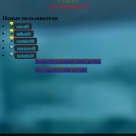
СУПЕР
2
Заблокированых
0
Новые пользователи
sanya05
milkon65
vnemkov60
xnqqxczy49
uwkuba54
Разместить ссылку здесь за
руб.
Поставить к себе на сайт