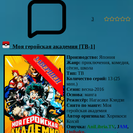
3
Моя геройская академия [ТВ-1]
Производство:
Япония
Жанр:
приключения, комедия,
сёнэн, школа
Тип:
ТВ
Количество серий:
13 (25
мин.)
Сезон:
весна-2016
Основа
: манга
Режиссёр:
Нагасаки Кэндзи
Снято по манге:
Моя
геройская академия
Автор оригинала:
Хорикоси
Кохэй
Озвучка:
AniLibria.TV
, J
AM
,
Onibaku
,
SHIZA Project
,