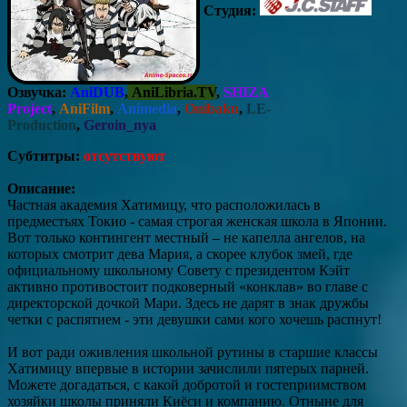
Студия:
Озвучка:
AniDUB
,
AniLibria.TV
,
SHIZA
Project
,
AniFilm
,
Animedia
,
Onibaku
,
LE-
Production
,
Geroin_nya
Субтитры:
отсутствуют
Описание:
Частная академия Хатимицу, что расположилась в
предместьях Токио - самая строгая женская школа в Японии.
Вот только контингент местный – не капелла ангелов, на
которых смотрит дева Мария, а скорее клубок змей, где
официальному школьному Совету с президентом Кэйт
активно противостоит подковерный «конклав» во главе с
директорской дочкой Мари. Здесь не дарят в знак дружбы
четки с распятием - эти девушки сами кого хочешь распнут!
И вот ради оживления школьной рутины в старшие классы
Хатимицу впервые в истории зачислили пятерых парней.
Можете догадаться, с какой добротой и гостеприимством
хозяйки школы приняли Киёси и компанию. Отныне для