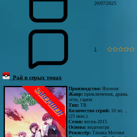
20/07/2025
1
Рай в серых тонах
Производство:
Япония
Жанр:
приключения, драма,
этти, гарем
Тип:
ТВ
Количество серий:
10 эп. ,
(25 мин.)
Сезон:
весна-2015
Основа:
видеоигра
Режиссёр:
Танака Мотоки