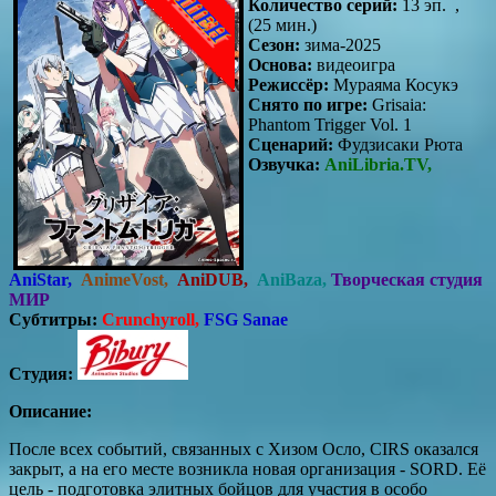
Количество серий:
13 эп. ,
(25 мин.)
Сезон:
зима-2025
Основа:
видеоигра
Режиссёр:
Мураяма Косукэ
Снято по игре:
Grisaia:
Phantom Trigger Vol. 1
Сценарий:
Фудзисаки Рюта
Озвучка:
AniLibria.TV,
AniStar,
AnimeVost,
AniDUB,
AniBaza,
Творческая студия
МИР
Субтитры:
Crunchyroll,
FSG Sanae
Студия:
Описание:
После всех событий, связанных с Хизом Осло, CIRS оказался
закрыт, а на его месте возникла новая организация - SORD. Её
цель - подготовка элитных бойцов для участия в особо