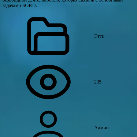
задачами SORD.
Этти
235
Админ