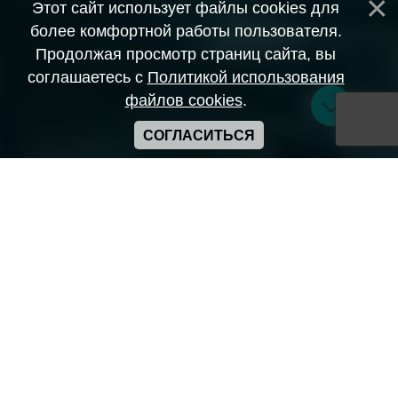
Этот сайт использует файлы cookies для
более комфортной работы пользователя.
Продолжая просмотр страниц сайта, вы
соглашаетесь с
Политикой использования
файлов cookies
.
СОГЛАСИТЬСЯ
Copyright ANIME-SPACES © 2026
Самозанятый Беляков Владимир Алексеевич ИНН:
643569328903
Сайт может содержать материалы порнографического
характера
а также сцены насилия. Просьба если вам нет 18 лет,
покинуть сайт.