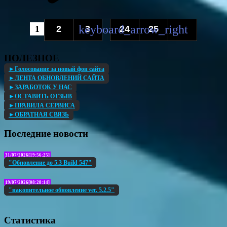
1
2
3
24
25
...
ПОЛЕЗНОЕ
►Голосование за новый фон сайта
►ЛЕНТА ОБНОВЛЕНИЙ САЙТА
►ЗАРАБОТОК У НАС
►ОСТАВИТЬ ОТЗЫВ
►ПРАВИЛА СЕРВИСА
►ОБРАТНАЯ СВЯЗЬ
Последние новости
31/07/2026[19:56:25]
"Обновление до 5.3 Build 547"
19/07/2026[08:28:14]
"накопительное обновление ver. 5.2.5"
Статистика