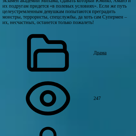
экзамен академии Михама, сдавать который Юмико, Аманэ и
их подругам придется «в полевых условиях». Если же путь
целеустремленным девушкам попытаются преградить
монстры, террористы, спецслужбы, да хоть сам Супермен –
их, несчастных, останется только пожалеть!
Драма
247