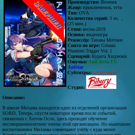
Производство:
Япония
Жанр:
приключения, этти
Тип:
OVA
Количество серий:
3 эп. ,
(25 мин.)
Сезон:
весна-2019
Основа:
видеоигра
Режиссёр:
Танака Мотоки
Снято по игре:
Grisaia:
Phantom Trigger Vol. 1
Сценарий:
Курата Хидэюки
Озвучка:
AniLibria.TV,
AniStar
Субтитры:
отсутствуют
Студия:
Описание:
В школе Михама находится одно из отделений организации
SORD. Теперь, спустя некоторое время после событий,
связанных с Хитом Осло, здесь проходят обучение
несовершеннолетние члены этой организации. Но нынешние
воспитанники Михамы совмещают учёбу c куда менее
безобидной деятельностью, которая связана с основными