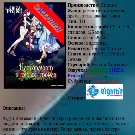
Производство:
Япония
Жанр:
романтика, комедия,
драма, этти, школа, гарем
Тип:
ТВ
Количество серий:
13 эп. + 6
спэшлов, (25 мин.)
Сезон:
осень-2014
Основа:
видеоигра
Режиссёр:
Танака Мотоки
Снято по игре:
The Fruit of
Grisaia
Сценарий:
Курата Хидэюки
Озвучка:
AniDUB
,
SHIZA
Project
,
micola777
,
Animedia
Субтитры:
отсутствуют
Студия:
Описание:
Юдзи Кадзами в 10 лет потерял родителей и был воспитан
людьми, для которых писаные законы – пустой звук, а чужие
жизни – что трава на ветру. Творя разное, парень быстро
познал законы темного мира, и ныне его разум отточен,