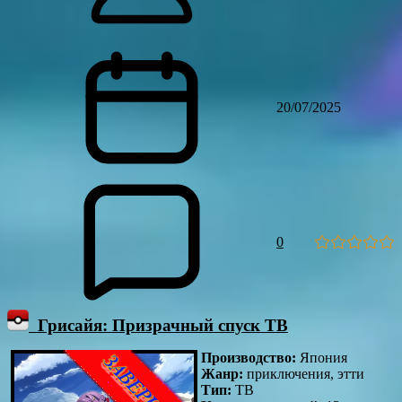
20/07/2025
0
Грисайя: Призрачный спуск ТВ
Производство:
Япония
Жанр:
приключения, этти
Тип:
ТВ