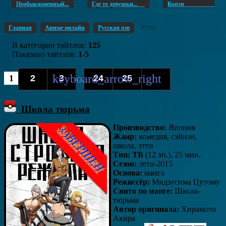
Необыкновенный...
Где те девушки...
Копэ
Этти
Главная
Аниме онлайн
Русская озв
В категории тайтлов
:
125
Показано тайтлов
:
1-5
1
2
3
24
25
...
Школа тюрьма
Производство:
Япония
Жанр:
комедия, сэйнэн,
школа, этти
Тип: ТВ
(12 эп.), 25 мин.
Сезон:
лето-2015
Основа:
манга
Режиссёр:
Мидзусима Цутому
Снято по манге:
Школа-
тюрьма
Автор оригинала:
Хирамото
Акира