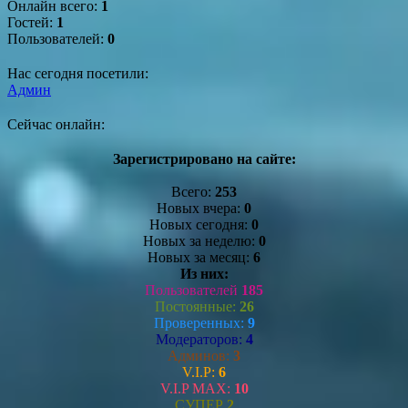
Онлайн всего:
1
Гостей:
1
Пользователей:
0
Нас сегодня посетили:
Админ
Сейчас онлайн:
Зарегистрировано на сайте:
Всего:
253
Новых вчера:
0
Новых сегодня:
0
Новых за неделю:
0
Новых за месяц:
6
Из них:
Пользователей
185
Постоянные:
26
Проверенных:
9
Модераторов:
4
Админов:
3
V.I.P:
6
V.I.P MAX:
10
СУПЕР
2