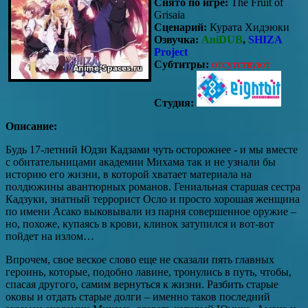
Снято по игре:
The Fruit of
Grisaia
Сценарий:
Курата Хидэюки
Озвучка:
AniDUB
,
SHIZA
Project
Субтитры:
отсутствуют
Студия:
Описание:
Будь 17-летний Юдзи Кадзами чуть осторожнее - и мы вместе
с обитательницами академии Михама так и не узнали бы
историю его жизни, в которой хватает материала на
полдюжины авантюрных романов. Гениальная старшая сестра
Кадзуки, знатный террорист Осло и просто хорошая женщина
по имени Асако выковывали из парня совершенное оружие –
но, похоже, купаясь в крови, клинок затупился и вот-вот
пойдет на излом…
Впрочем, свое веское слово еще не сказали пять главных
героинь, которые, подобно лавине, тронулись в путь, чтобы,
спасая другого, самим вернуться к жизни. Разбить старые
оковы и отдать старые долги – именно таков последний