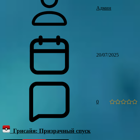
Админ
20/07/2025
0
Грисайя: Призрачный спуск