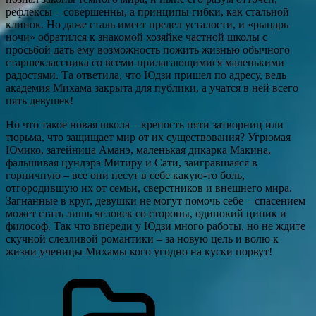
рефлексы – совершенны, а принципы гибки, как стальной
клинок. Но даже сталь имеет предел усталости, и «рыцарь
ночи» обратился к знакомой хозяйке частной школы с
просьбой дать ему возможность пожить жизнью обычного
старшеклассника со всеми прилагающимися маленькими
радостями. Та ответила, что Юдзи пришел по адресу, ведь
академия Михама закрыта для публики, а учатся в ней всего
пять девушек!
Но что такое новая школа – крепость пяти затворниц или
тюрьма, что защищает мир от их существования? Угрюмая
Юмико, затейница Аманэ, маленькая дикарка Макина,
фальшивая цундэрэ Митиру и Сати, заигравшаяся в
горничную – все они несут в себе какую-то боль,
отгородившую их от семьи, сверстников и внешнего мира.
Загнанные в круг, девушки не могут помочь себе – спасением
может стать лишь человек со стороны, одинокий циник и
философ. Так что впереди у Юдзи много работы, но не ждите
скучной слезливой романтики – за новую цель и волю к
жизни ученицы Михамы кого угодно на куски порвут!