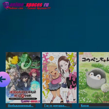
Главная
Озвучка
Субтитры
Он
Необыкновенный...
Где те девушки...
Копэ