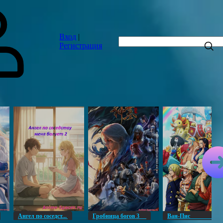
Вход
|
Регистрация
Ангел по соседст...
Гробница богов 3
Ван-Пи