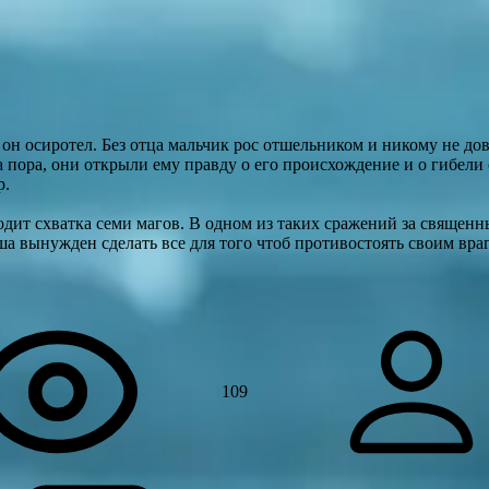
он осиротел. Без отца мальчик рос отшельником и никому не до
пора, они открыли ему правду о его происхождение и о гибели 
р.
одит схватка семи магов. В одном из таких сражений за священн
ша вынужден сделать все для того чтоб противостоять своим вра
109