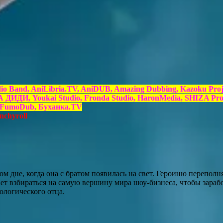
dio Band, AniLibria.TV, AniDUB, Amazing Dubbing, Kazoku Proj
ИДИ, Youkai Studio, Fronda Studio, HaronMedia, SHIZA Proj
e, FumoDub, Буханка.TV
nchyroll
м дне, когда она с братом появилась на свет. Героиню переполня
ет взбираться на самую вершину мира шоу-бизнеса, чтобы зарабо
ологического отца.