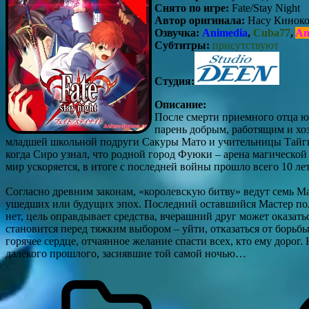
Снято по игре:
Fate/Stay Night
Автор оригинала:
Насу Кинок
Озвучка:
Animedia
,
Cuba77
,
An
Субтитры:
присутствуют
Студия:
Описание:
После смерти приемного отца ю
парень добрым, работящим и хо
младшей школьной подруги Сакуры Мато и учительницы Тайги Ф
когда Сиро узнал, что родной город Фуюки – арена магической 
мир ускоряется, в итоге с последней войны прошло всего 10 ле
Согласно древним законам, «королевскую битву» ведут семь М
ушедших или будущих эпох. Последний оставшийся Мастер пол
нет, цель оправдывает средства, вчерашний друг может оказатьс
становится перед тяжким выбором – уйти, отказаться от борьбы 
горячее сердце, отчаянное желание спасти всех, кто ему дорог.
далекого прошлого, засиявшие той самой ночью…