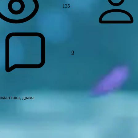
135
0
омантика, драма
о