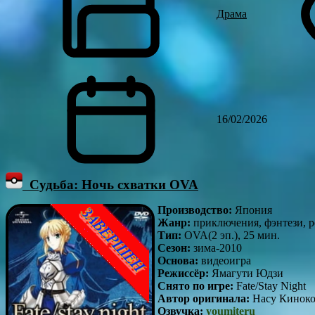
Драма
16/02/2026
Судьба: Ночь схватки OVA
Производство:
Япония
Жанр:
приключения, фэнтези, р
Тип:
OVA(2 эп.), 25 мин.
Сезон:
зима-2010
Основа:
видеоигра
Режиссёр:
Ямагути Юдзи
Снято по игре:
Fate/Stay Night
Автор оригинала:
Насу Кинок
Озвучка:
youmiteru