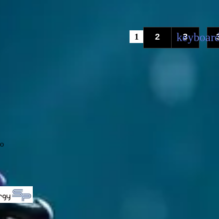
1
2
3
...
о