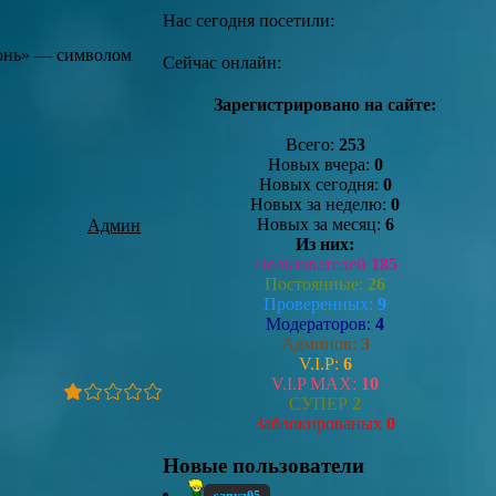
Нас сегодня посетили:
гонь» — символом
Сейчас онлайн:
Зарегистрировано на сайте:
Всего:
253
Новых вчера:
0
Новых сегодня:
0
Новых за неделю:
0
Новых за месяц:
6
Админ
Из них:
Пользователей
185
Постоянные:
26
Проверенных:
9
Модераторов:
4
Админов:
3
V.I.P:
6
V.I.P MAX:
10
СУПЕР
2
Заблокированых
0
Новые пользователи