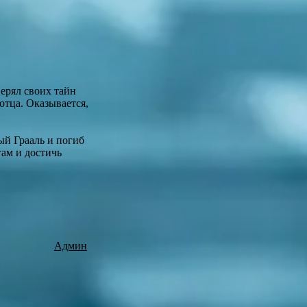
верял своих тайн
отца. Оказывается,
ый Грааль и погиб
гам и достичь
Админ