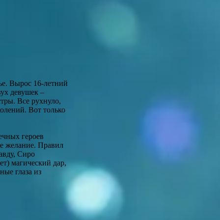
е. Вырос 16-летний
ух девушек –
тры. Все рухнуло,
колений. Вот только
ечных героев
е желание. Правил
авду, Сиро
ет) магический дар,
ные глаза из