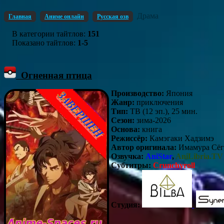
Драма
Главная
Аниме онлайн
Русская озв
В категории тайтлов
:
151
Показано тайтлов
:
1-5
Огненная птица
Производство:
Япония
Жанр:
приключения
Тип:
ТВ (12 эп.), 25 мин.
Сезон:
зима-2026
Основа:
книга
Режиссёр:
Камэгаки Хадзимэ
Автор оригинала:
Имамура Сёг
Озвучка:
AniStar
,
AniLibria.TV
Субтитры:
Crunchyroll
Студия: