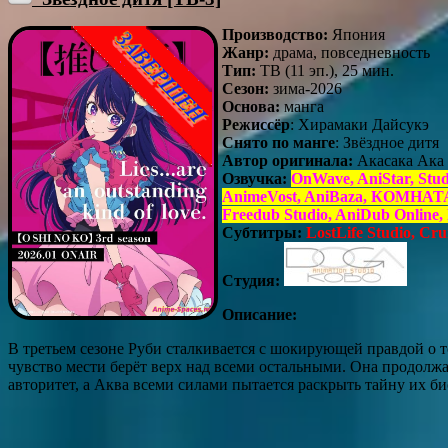
Производство:
Япония
Жанр:
драма, повседневность
Тип:
ТВ (11 эп.), 25 мин.
Сезон:
зима-2026
Основа:
манга
Режиссёр
: Хирамаки Дайсукэ
Снято по манге
: Звёздное дитя
Автор оригинала:
Акасака Ака
Озвучка:
OnWave, AniStar, Stu
AnimeVost, AniBaza, КОМНАТА Д
Freedub Studio, AniDub Onlin
Субтитры:
LostLife Studio, Cru
Студия:
Описание:
В третьем сезоне Руби сталкивается с шокирующей правдой о то
чувство мести берёт верх над всеми остальными. Она продолжа
авторитет, а Аква всеми силами пытается раскрыть тайну их би