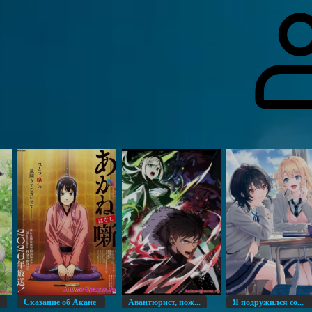
гоинги
Дополнительно
Форум
Видео
Блог
Галерея
О нас
н
Сказание об Акане
Авантюрист, пож...
Я подружился со...