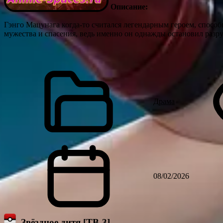
Описание:
Гэнго Мацунага когда-то считался легендарным героем, спос
мужества и спасения, ведь именно он однажды остановил раз
Драма
08/02/2026
Звёздное дитя [ТВ-3]