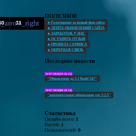
ПОЛЕЗНОЕ
30
31
►Голосование за новый фон сайта
►ЛЕНТА ОБНОВЛЕНИЙ САЙТА
►ЗАРАБОТОК У НАС
►ОСТАВИТЬ ОТЗЫВ
►ПРАВИЛА СЕРВИСА
►ОБРАТНАЯ СВЯЗЬ
Последние новости
31/07/2026[19:56:25]
"Обновление до 5.3 Build 547"
19/07/2026[08:28:14]
"накопительное обновление ver. 5.2.5"
Статистика
Онлайн всего:
1
Гостей:
1
Пользователей:
0