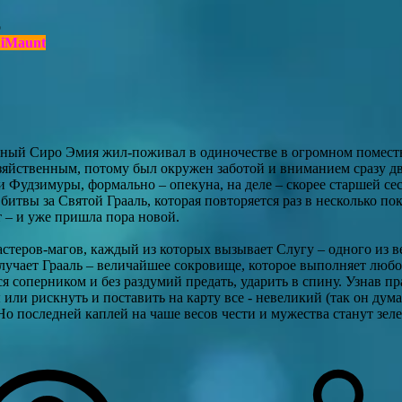
о
iMaunt
ный Сиро Эмия жил-поживал в одиночестве в огромном поместь
зяйственным, потому был окружен заботой и вниманием сразу дв
удзимуры, формально – опекуна, на деле – скорее старшей сес
битвы за Святой Грааль, которая повторяется раз в несколько по
т – и уже пришла пора новой.
астеров-магов, каждый из которых вызывает Слугу – одного из в
учает Грааль – величайшее сокровище, которое выполняет любо
я соперником и без раздумий предать, ударить в спину. Узнав пр
или рискнуть и поставить на карту все - невеликий (так он дума
 Но последней каплей на чаше весов чести и мужества станут зеле