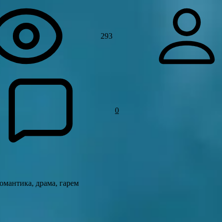
293
0
омантика, драма, гарем