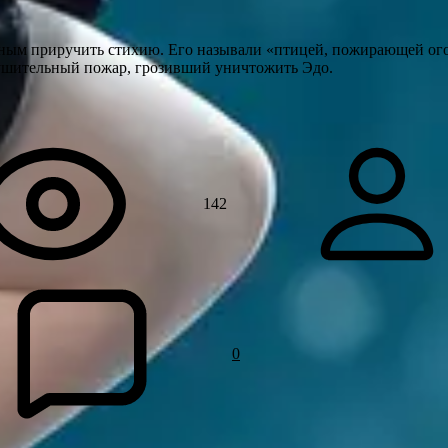
обным приручить стихию. Его называли «птицей, пожирающей о
рушительный пожар, грозивший уничтожить Эдо.
142
0