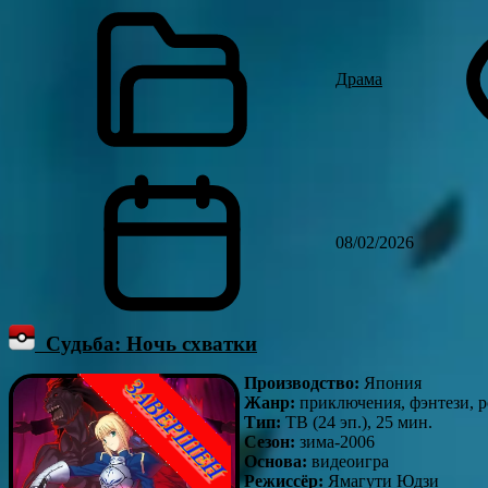
Драма
08/02/2026
Судьба: Ночь схватки
Производство:
Япония
Жанр:
приключения, фэнтези, р
Тип:
ТВ (24 эп.), 25 мин.
Сезон:
зима-2006
Основа:
видеоигра
Режиссёр:
Ямагути Юдзи