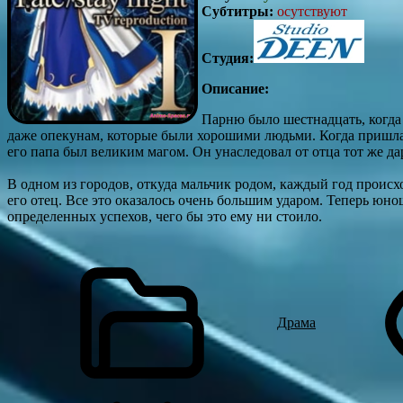
Субтитры:
осутствуют
Студия:
Описание:
Парню было шестнадцать, когда 
даже опекунам, которые были хорошими людьми. Когда пришла 
его папа был великим магом. Он унаследовал от отца тот же да
В одном из городов, откуда мальчик родом, каждый год происх
его отец. Все это оказалось очень большим ударом. Теперь юно
определенных успехов, чего бы это ему ни стоило.
Драма