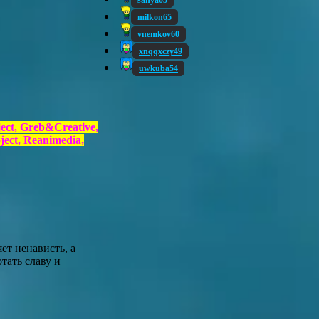
sanya05
milkon65
vnemkov60
xnqqxczy49
uwkuba54
ect, Greb&Creative,
ect, Reanimedia,
ет ненависть, а
тать славу и