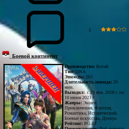
1
Боевой континент
Производство:
Китай
Тип:
ONA
Эпизоды:
263
Длительность эпизода:
20
мин.
Выходил:
с 20 янв. 2018 г. по
10 июня 2023 г.
Жанры:
Экшен,
Приключения, Фэнтези,
Романтика, Исторический,
Боевые искусства, Дунхуа
Рейтинг:
PG-13
Первоисточник:
Веб-новелла