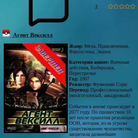
3
Агент Вексилл
Жанр
: Меха, Приключения,
Фантастика, Экшен
Категории аниме:
Военные
действия, Киберпанк,
Перестрелки
Год:
2007
Режиссер:
Фумихико Сори
Перевод:
Профессиональный
(многоголосый, закадровый)
События в аниме происходят в
2077 году. По прошествии 10
лет после принятия резолюции
ООН, которая, из-за угрозы
существованию человечества,
запретила дальнейшее