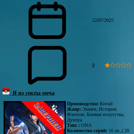
22/07/2025
0
Я из секты меча
Производство:
Китай
Жанр:
Экшен, История,
Фэнтези, Боевые искусства,
Дунхуа
Тип: :
ONA
Количество серий:
16 эп.,( 20