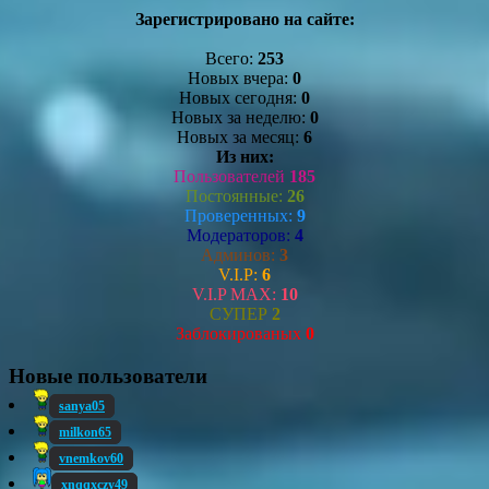
Зарегистрировано на сайте:
Всего:
253
Новых вчера:
0
Новых сегодня:
0
Новых за неделю:
0
Новых за месяц:
6
Из них:
Пользователей
185
Постоянные:
26
Проверенных:
9
Модераторов:
4
Админов:
3
V.I.P:
6
V.I.P MAX:
10
СУПЕР
2
Заблокированых
0
Новые пользователи
sanya05
milkon65
vnemkov60
xnqqxczy49