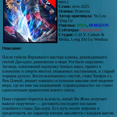
мин.)
Сезон:
лето-2025
Основа:
Новелла
Автор оригинала
: Yu Lou
Qing Ge
Озвучка:
MDA
,
HORIZON
Субтитры:
Отсутствует
Студия:
G.H.Y. Culture &
Media, Long Zhi Gu Wenhua
Описание:
После гибели Верховного мастера клинка, руководившего
сектой Дао-цзун, равновесие в мире Уся было нарушено.
Заговор, охвативший верхушку боевых школ, привёл к
пленению и смерти многих уважаемых наставников, и старый
порядок рухнул. Воспользовавшись смутой, глава Чанфэн-гэ,
Янь Цзиюй, решает навязать остальным школам своё видение
мира, где во имя так называемой «справедливости» он станет
единоличным правителем нового союза.
Пока старшие борются за власть, юный Ян Жэнь получает
важное поручение — доставить последнее послание
покойного главы Дао-цзун. Его путь полон ловушек и
предательств, но характер юноши закаляется с каждым шагом.