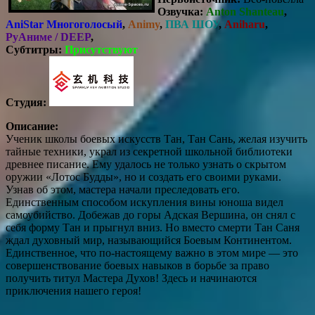
Озвучка:
Anton Shanteau
,
AniStar Многоголосый
,
Animy
,
ПВА ШОУ
,
Aniharu
,
РуАниме / DEEP
,
Субтитры:
Присутствуют
Студия:
Описание:
Ученик школы боевых искусств Тан, Тан Сань, желая изучить
тайные техники, украл из секретной школьной библиотеки
древнее писание. Ему удалось не только узнать о скрытом
оружии «Лотос Будды», но и создать его своими руками.
Узнав об этом, мастера начали преследовать его.
Единственным способом искупления вины юноша видел
самоубийство. Добежав до горы Адская Вершина, он снял с
себя форму Тан и прыгнул вниз. Но вместо смерти Тан Саня
ждал духовный мир, называющийся Боевым Континентом.
Единственное, что по-настоящему важно в этом мире — это
совершенствование боевых навыков в борьбе за право
получить титул Мастера Духов! Здесь и начинаются
приключения нашего героя!