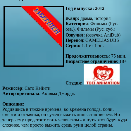
Год выпуска:
2012
Жанр:
драма, история
Категория
: Фильмы (Рус.
озв.), Фильмы (Рус. суб.) 
Озвучил:
(озвучка AniDub)
Перевод
: CAMELIASUBS
Серии:
1-1 из 1 эп.
Продолжительность:
75 мин.
Возрастное ограничение
: 18+
Студия:
Режиссёр
: Сато Кэйити
Автор оригинала
: Акияма Джордж
Описание:
Родившись в тяжкие времена, во времена голода, боли,
смерти и отчаянья, он сумел выжить лишь став зверем. Но
теперь ему предстоит стать человеком - и путь этот будет куда
сложнее, чем просто выжить средь руин целой страны.