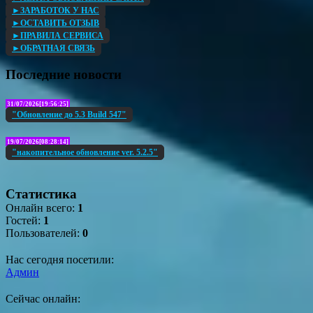
►ЗАРАБОТОК У НАС
►ОСТАВИТЬ ОТЗЫВ
►ПРАВИЛА СЕРВИСА
►ОБРАТНАЯ СВЯЗЬ
Последние новости
31/07/2026[19:56:25]
"Обновление до 5.3 Build 547"
19/07/2026[08:28:14]
"накопительное обновление ver. 5.2.5"
Статистика
Онлайн всего:
1
Гостей:
1
Пользователей:
0
Нас сегодня посетили:
Админ
Сейчас онлайн: