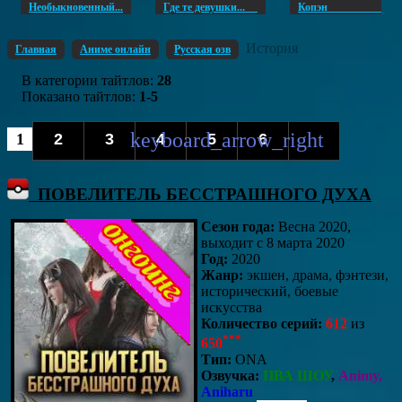
Необыкновенный...
Где те девушки...
Копэ
История
Главная
Аниме онлайн
Русская озв
В категории тайтлов
:
28
Показано тайтлов
:
1-5
1
2
3
4
5
6
ПОВЕЛИТЕЛЬ БЕССТРАШНОГО ДУХА
Сезон года:
Весна 2020,
выходит с 8 марта 2020
Год:
2020
Жанр:
экшен, драма, фэнтези,
исторический, боевые
искусства
Количество серий:
612
из
***
650
Тип:
ONA
Озвучка:
ПВА ШОУ
,
Animy,
Aniharu