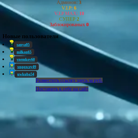
Админов:
3
V.I.P:
6
V.I.P MAX:
10
СУПЕР
2
Заблокированых
0
Новые пользователи
sanya05
milkon65
vnemkov60
xnqqxczy49
uwkuba54
Разместить ссылку здесь за
руб.
Поставить к себе на сайт