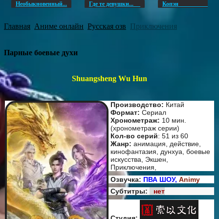
Необыкновенный...
Где те девушки...
Копэ
Главная
Аниме онлайн
Русская озв
Приключения
Парные боевые духи
Shuangsheng Wu Hun
Производство:
Китай
Формат:
Сериал
Хронометраж:
10 мин.
(хронометраж серии)
Кол-во серий
: 51 из 60
Жанр:
анимация, действие,
кинофантазия, дунхуа, боевые
искусства, Экшен,
Приключения,
Озвучка:
ПВА ШОУ,
Animy
Субтитры:
нет
Студия: