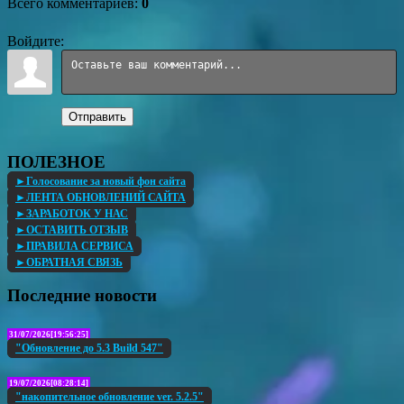
Всего комментариев
:
0
Войдите:
Отправить
ПОЛЕЗНОЕ
►Голосование за новый фон сайта
►ЛЕНТА ОБНОВЛЕНИЙ САЙТА
►ЗАРАБОТОК У НАС
►ОСТАВИТЬ ОТЗЫВ
►ПРАВИЛА СЕРВИСА
►ОБРАТНАЯ СВЯЗЬ
Последние новости
31/07/2026[19:56:25]
"Обновление до 5.3 Build 547"
19/07/2026[08:28:14]
"накопительное обновление ver. 5.2.5"