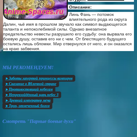
Описание:
Линь Фань — потомок
влиятельного рода из округа
Далин, чьё имя в прошлом звучало как символ выдающегося
таланта и непоколебимой силы. Однако внезапное
предательство невесты разрушило его судьбу: она вырвала его
боевую душу, оставив его ни с чем. От блестящего будущего
остались лишь обломки. Мир отвернулся от него, и он оказался
на краю забвения.
МЫ РЕКОМЕНДУЕМ!
►Заботы запертой принцессы вампиров
►Сказание о Яблочной стране
►Противостоящий небесам
►Непревзойдённый царь небес 3
►Древний император меча
►Трон, отмеченный богом
Смотреть "Парные боевые духи"