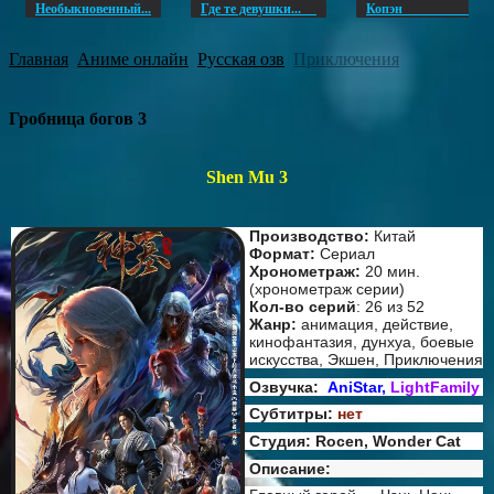
Необыкновенный...
Где те девушки...
Копэ
Главная
Аниме онлайн
Русская озв
Приключения
Гробница богов 3
Shen Mu 3
Производство:
Китай
Формат:
Сериал
Хронометраж:
20 мин.
(хронометраж серии)
Кол-во серий
: 26 из 52
Жанр:
анимация, действие,
кинофантазия, дунхуа, боевые
искусства, Экшен, Приключения
Озвучка:
AniStar,
LightFamily
Субтитры:
нет
Студия: Rocen, Wonder Cat
Описание: