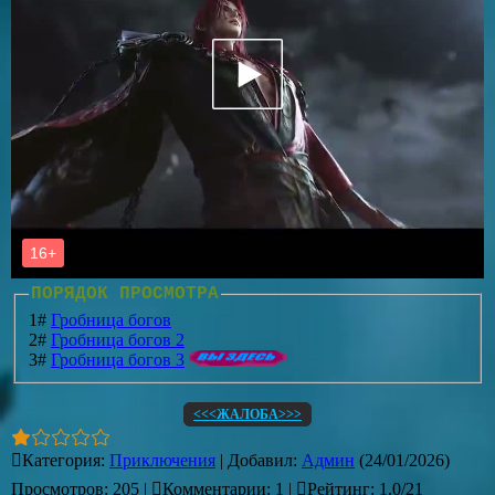
ПОРЯДОК ПРОСМОТРА
1#
Гробница богов
2#
Гробница богов 2
3#
Гробница богов 3
<<<ЖАЛОБА>>>
Категория
:
Приключения
|
Добавил
:
Админ
(24/01/2026)
Просмотров
:
205
|
Комментарии
:
1
|
Рейтинг
:
1.0
/
21