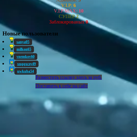
V.I.P:
6
V.I.P MAX:
10
СУПЕР
2
Заблокированых
0
Новые пользователи
sanya05
milkon65
vnemkov60
xnqqxczy49
uwkuba54
Разместить ссылку здесь за
руб.
Поставить к себе на сайт