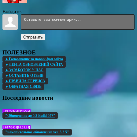
Войдите:
Отправить
ПОЛЕЗНОЕ
►Голосование за новый фон сайта
►ЛЕНТА ОБНОВЛЕНИЙ САЙТА
►ЗАРАБОТОК У НАС
►ОСТАВИТЬ ОТЗЫВ
►ПРАВИЛА СЕРВИСА
►ОБРАТНАЯ СВЯЗЬ
Последние новости
31/07/2026[19:56:25]
"Обновление до 5.3 Build 547"
19/07/2026[08:28:14]
"накопительное обновление ver. 5.2.5"