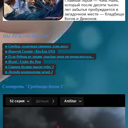
Главный герой — Чэнь Нань,
который после десяти тысяч
лет забытья пробуждается в
загадочном месте — Кладбище
Богов и Демонов.
МЫ РЕКОМЕНДУЕМ!
►Студия, солнечная сторона, есть ангел
►Поцелуй Сестёр / KissXsis OVA
►Если будешь не занят, спасёшь меня от апокалипсиса...
►Изгой \ Under the Dog
►Страна десяти тысяч чудес 2
►Легенда континента мечей 2
Смотреть "Гробница богов 3"