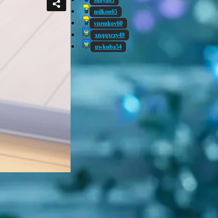
sanya05
milkon65
vnemkov60
xnqqxczy49
uwkuba54