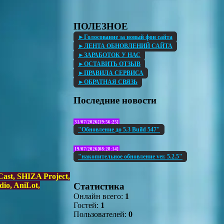
ПОЛЕЗНОЕ
►Голосование за новый фон сайта
►ЛЕНТА ОБНОВЛЕНИЙ САЙТА
►ЗАРАБОТОК У НАС
►ОСТАВИТЬ ОТЗЫВ
►ПРАВИЛА СЕРВИСА
►ОБРАТНАЯ СВЯЗЬ
Последние новости
31/07/2026[19:56:25]
"Обновление до 5.3 Build 547"
19/07/2026[08:28:14]
"накопительное обновление ver. 5.2.5"
ast, SHIZA Project,
Статистика
dio, AniLot,
Онлайн всего:
1
Гостей:
1
Пользователей:
0