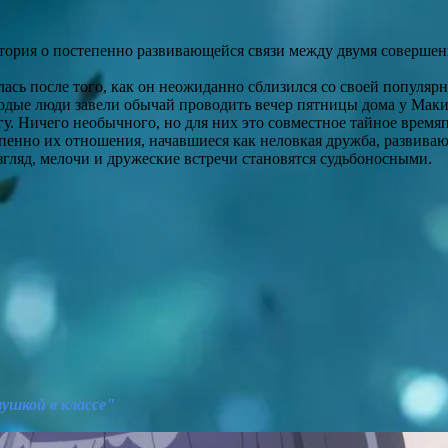
тория о постепенно развивающейся связи между двумя соверше
ась после того, как он неожиданно сблизился со своей популяр
лодые люди завели обычай проводить вечер пятницы дома у Мак
гу. Ничего необычного, но для них это совместное тайное вре
пенно их отношения, начавшиеся как неловкая дружба, развива
згляд, мелочи и дружеские встречи становятся судьбоносными.
ушкой в классе"