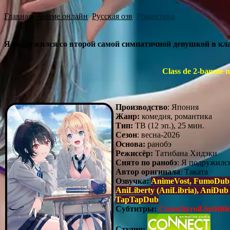
Главная
Аниме онлайн
Русская озв
Романтика
Я подружился со второй самой симпатичной девушкой в кла
Class de 2-banme 
Производство
: Япония
Жанр:
комедия, романтика
Тип:
ТВ (12 эп.), 25 мин.
Сезон
: весна-2026
Основа:
ранобэ
Режиссёр:
Татибана Хидэки
Снято по ранобэ
: Я подружилс
Автор оригинала
: Таката
Озвучка:
AnimeVost, FumoDub, 
AniLiberty (AniLibria), AniDub 
TapTapDub
Субтитры:
Crunchyroll.Subtitle
Студия: