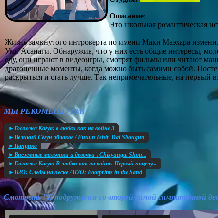
Описание:
Это школьная романтическая ис
Жизнь замкнутого интроверта по имени Маки Маэхара изменил
Уми Асанаги. Обнаружив, что у них есть общие интересы, мо
еду, они играют в видеоигры, смотрят фильмы или читают ман
драгоценные моменты, когда можно быть самими собой. Посте
раскрыться и стать лучше. Так непримечательные, на первый в
МЫ РЕКОМЕНДУЕМ!
►Госпожа Кагуя: в любви как на войне 3
►Великий Сёгун облаков / Fuuun Ishin Dai Shougun
►Паприка
►Внеземные мальчики и девочки \ Chikyuugai Shou...
►Госпожа Кагуя: В любви как на войне. Первый поцелу...
►H2O: Следы на песке / H2O: Footprints in the Sand
Смотреть "Я подружился со второй самой симпатичной дев