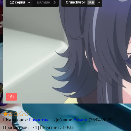
Категория
:
Романтика
|
Добавил
:
Админ
(26/04/2026)
Просмотров
:
174
|
Рейтинг
:
1.0
/
32