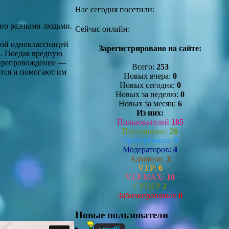
Нас сегодня посетили:
нно разными людьми.
Сейчас онлайн:
ной одноклассницей
Зарегистрировано на сайте:
и. Поедая вредную
мяпрепровождение —
Всего:
253
ются и помогают им
Новых вчера:
0
Новых сегодня:
0
Новых за неделю:
0
Новых за месяц:
6
Из них:
Пользователей
185
Постоянные:
26
Проверенных:
9
Модераторов:
4
Админов:
3
V.I.P:
6
V.I.P MAX:
10
СУПЕР
2
Заблокированых
0
Новые пользователи