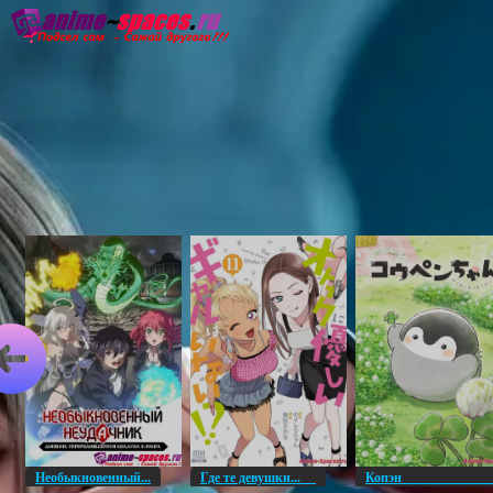
Главная
Озвучка
Субтитры
Он
Необыкновенный...
Где те девушки...
Копэ