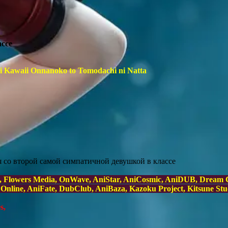
ссе
ni Kawaii Onnanoko to Tomodachi ni Natta
я со второй самой симпатичной девушкой в классе
Flowers Media, OnWave, AniStar, AniCosmic, AniDUB, Dream C
Online, AniFate, DubClub, AniBaza, Kazoku Project, Kitsune Stu
s,