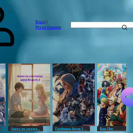
Вход
|
Регистрация
Ангел по соседст...
Гробница богов 3
Ван-Пи