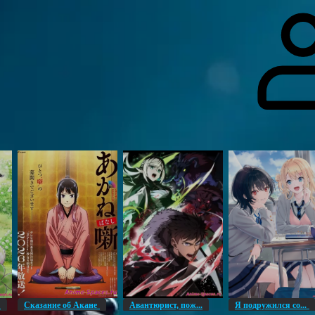
гоинги
Дополнительно
Форум
Видео
Блог
Галерея
О нас
н
Сказание об Акане
Авантюрист, пож...
Я подружился со...