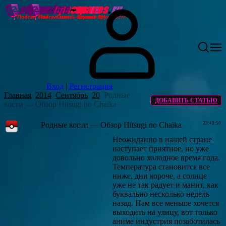
Вход
|
Регистрация
Главная
2014
Сентябрь
20
Родные
ДОБАВИТЬ СТАТЬЮ
кости — Обзор Hitsugi no Chaika
Родные кости — Обзор Hitsugi no Chaika
23:43:50
Неожиданно в нашей стране
наступает приятное, но уже
довольно холодное время года.
Температура становится все
ниже, дни короче, а солнце
уже не так радует и манит, как
буквально несколько недель
назад. Нам все меньше хочется
выходить на улицу, вот только
аниме индустрия позаботилась