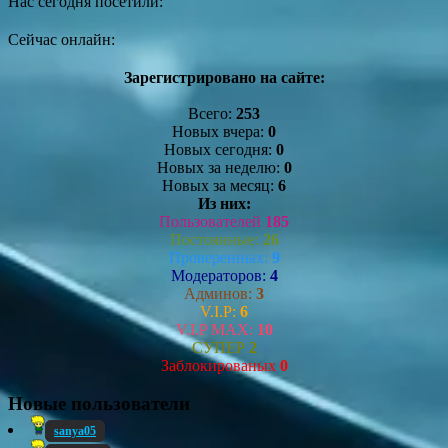
Нас сегодня посетили:
Сейчас онлайн:
Зарегистрировано на сайте:
Всего:
253
Новых вчера:
0
Новых сегодня:
0
Новых за неделю:
0
Новых за месяц:
6
Из них:
Пользователей
185
Постоянные:
26
Проверенных:
9
Модераторов:
4
Админов:
3
V.I.P:
6
V.I.P MAX:
10
СУПЕР
2
Заблокированых
0
Новые пользователи
sanya05