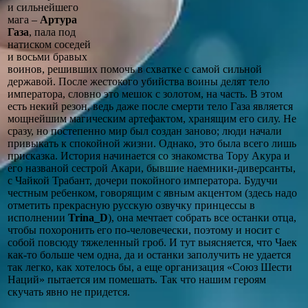
и сильнейшего
мага –
Артура
Газа
, пала под
натиском соседей
и восьми бравых
воинов, решивших помочь в схватке с самой сильной
державой. После жестокого убийства воины делят тело
императора, словно это мешок с золотом, на часть. В этом
есть некий резон, ведь даже после смерти тело Газа является
мощнейшим магическим артефактом, хранящим его силу. Не
сразу, но постепенно мир был создан заново; люди начали
привыкать к спокойной жизни. Однако, это была всего лишь
присказка. История начинается со знакомства Тору Акура и
его названой сестрой Акари, бывшие наемники-диверсанты,
с Чайкой Трабант, дочери покойного императора. Будучи
честным ребенком, говорящим с явным акцентом (здесь надо
отметить прекрасную русскую озвучку принцессы в
исполнении
Trina_D
), она мечтает собрать все останки отца,
чтобы похоронить его по-человечески, поэтому и носит с
собой повсюду тяжеленный гроб. И тут выясняется, что Чаек
как-то больше чем одна, да и останки заполучить не удается
так легко, как хотелось бы, а еще организация «Союз Шести
Наций» пытается им помешать. Так что нашим героям
скучать явно не придется.