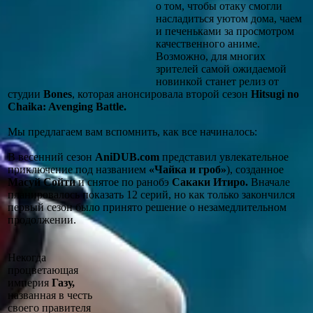
о том, чтобы отаку смогли
насладиться уютом дома, чаем
и печеньками за просмотром
качественного аниме.
Возможно, для многих
зрителей самой ожидаемой
новинкой станет релиз от
студии
Bones
, которая анонсировала второй сезон
Hitsugi no
Chaika: Avenging Battle.
Мы предлагаем вам вспомнить, как все начиналось:
В весенний сезон
AniDUB.com
представил увлекательное
приключение под названием
«Чайка и гроб»
), созданное
Масуй Сойти
и снятое по ранобэ
Сакаки Итиро.
Вначале
планировалось показать 12 серий, но как только закончился
первый сезон было принято решение о незамедлительном
продолжении.
Некогда
процветающая
империя
Газу,
названная в честь
своего правителя