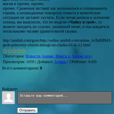
магия и прочее, прочее,
прочее. Сражения заставят вас волноваться и сопереживать
героям, а неожиданные повороты сюжета и комические
ситуации не заставят скучать. Если читая анонсы к осеннему
сезоны, вы выяснили, что не видели
«Чайку и гроб»
, то
можете заходить по ссылке, указанной ниже, и наслаждаться
несколькими часами удивительной сказки.
http://anidub.com/goto/http://online.anidub.com/anime_tv/full/8943-
grob-princessy-chayki-hitsugi-no-chaika-01-iz-12.html
Категория
:
Новости Аниме, Манги и Аниме игр
|
Просмотров
:
1059
|
Добавил
:
Админ
|
Рейтинг
:
0.0
/
0
Всего комментариев
:
0
Войдите:
Отправить