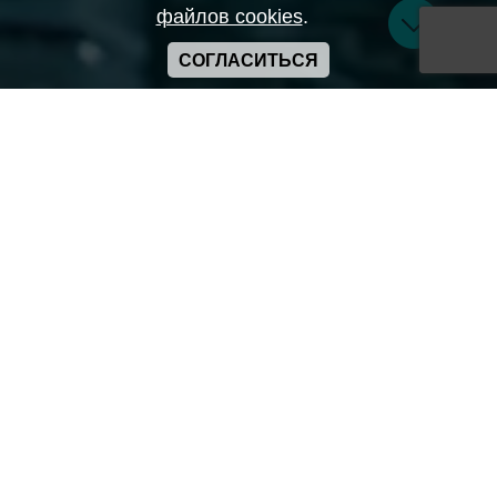
файлов cookies
.
СОГЛАСИТЬСЯ
Copyright ANIME-SPACES © 2026
Самозанятый Беляков Владимир Алексеевич ИНН:
643569328903
Сайт может содержать материалы порнографического
характера
а также сцены насилия. Просьба если вам нет 18 лет,
покинуть сайт.
Политика конфиденциальности
Пользовательское соглашение
Политика использования cookie
Правила сервиса