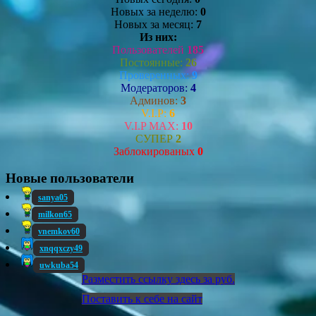
Новых за неделю:
0
Новых за месяц:
7
Из них:
Пользователей
185
Постоянные:
26
Проверенных:
9
Модераторов:
4
Админов:
3
V.I.P:
6
V.I.P MAX:
10
СУПЕР
2
Заблокированых
0
Новые пользователи
sanya05
milkon65
vnemkov60
xnqqxczy49
uwkuba54
Разместить ссылку здесь за
руб.
Поставить к себе на сайт