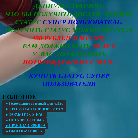
ДАННУЮ СТРАНИЦУ.
ЧТО БЫ ПОЛУЧИТЬ ДОСТУП КУПИТЕ
СТАТУС
СУПЕР ПОЛЬЗОВАТЕЛЬ.
ПОЛУЧИТЬ СТАТУС МОЖНО ВСЕГО ЗА
450 РУБЛЕЙ В МЕСЯЦ.
ВАМ ДОЛЖНО БЫТЬ
18 ЛЕТ.
У ВАС ДОЛЖЕН БЫТЬ
ПОТВЕРЖДЕННЫЙ E-MAIL.
КУПИТЬ СТАТУС СУПЕР
ПОЛЬЗОВАТЕЛЯ
ПОЛЕЗНОЕ
►Голосование за новый фон сайта
►ЛЕНТА ОБНОВЛЕНИЙ САЙТА
►ЗАРАБОТОК У НАС
►ОСТАВИТЬ ОТЗЫВ
►ПРАВИЛА СЕРВИСА
►ОБРАТНАЯ СВЯЗЬ