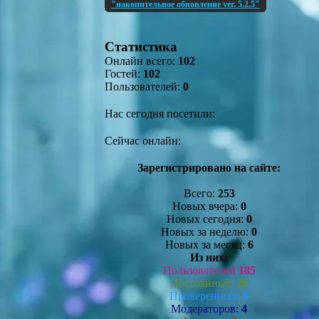
"накопительное обновление ver. 5.2.5"
Статистика
Онлайн всего:
102
Гостей:
102
Пользователей:
0
Нас сегодня посетили:
Сейчас онлайн:
Зарегистрировано на сайте:
Всего:
253
Новых вчера:
0
Новых сегодня:
0
Новых за неделю:
0
Новых за месяц:
6
Из них:
Пользователей
185
Постоянные:
26
Проверенных:
9
Модераторов:
4