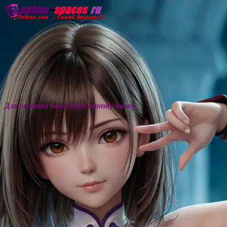
Главная
Озвучка
Субтитры
Он
Для оплаты нажмите кнопку ниже