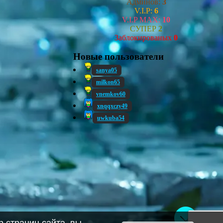
Админов:
3
V.I.P:
6
V.I.P MAX:
10
СУПЕР
2
Заблокированых
0
Новые пользователи
sanya05
milkon65
vnemkov60
xnqqxczy49
uwkuba54