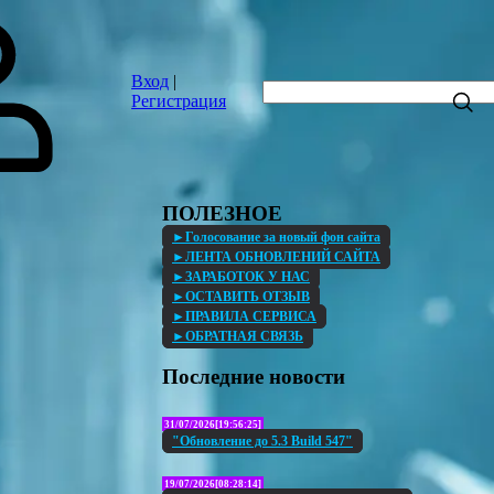
Вход
|
Регистрация
ПОЛЕЗНОЕ
►Голосование за новый фон сайта
►ЛЕНТА ОБНОВЛЕНИЙ САЙТА
►ЗАРАБОТОК У НАС
►ОСТАВИТЬ ОТЗЫВ
►ПРАВИЛА СЕРВИСА
►ОБРАТНАЯ СВЯЗЬ
Последние новости
31/07/2026[19:56:25]
"Обновление до 5.3 Build 547"
19/07/2026[08:28:14]