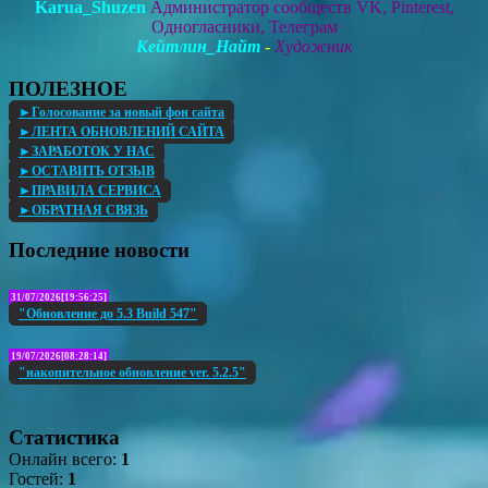
Karua_Shuzen
Администратор
сообществ VK, Pinterest,
Одногласники, Телеграм
Кейтлин_Найт
-
Художник
ПОЛЕЗНОЕ
►Голосование за новый фон сайта
►ЛЕНТА ОБНОВЛЕНИЙ САЙТА
►ЗАРАБОТОК У НАС
►ОСТАВИТЬ ОТЗЫВ
►ПРАВИЛА СЕРВИСА
►ОБРАТНАЯ СВЯЗЬ
Последние новости
31/07/2026[19:56:25]
"Обновление до 5.3 Build 547"
19/07/2026[08:28:14]
"накопительное обновление ver. 5.2.5"
Статистика
Онлайн всего:
1
Гостей:
1