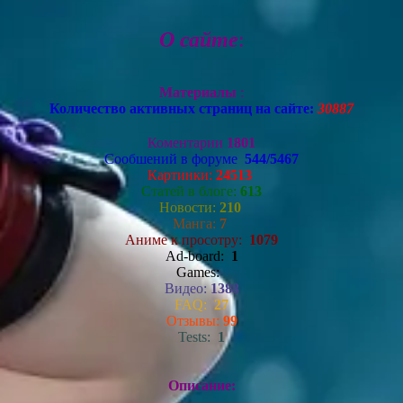
О сайте
:
Материалы
:
Количество активных страниц на сайте:
30887
Коментарии
1801
Сообшений в форуме
544/5467
Картинки:
24513
Статей в блоге:
613
Новости:
210
Манга:
7
Аниме к просотру:
1079
Ad-board:
1
Games:
Видео:
1388
FAQ:
27
Отзывы:
99
Tests:
1
Описание: