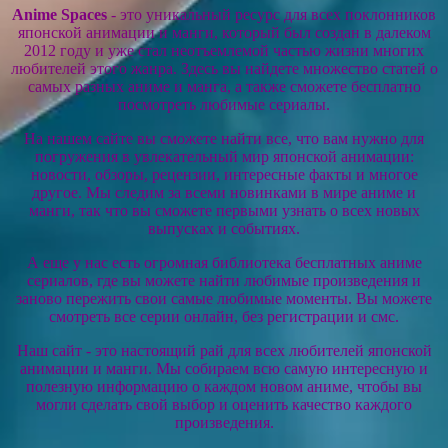
Anime Spaces
- это уникальный ресурс для всех поклонников
японской анимации и манги, который был создан в далеком
2012 году и уже стал неотъемлемой частью жизни многих
любителей этого жанра. Здесь вы найдете множество статей о
самых разных аниме и манга, а также сможете бесплатно
посмотреть любимые сериалы.
На нашем сайте вы сможете найти все, что вам нужно для
погружения в увлекательный мир японской анимации:
новости, обзоры, рецензии, интересные факты и многое
другое. Мы следим за всеми новинками в мире аниме и
манги, так что вы сможете первыми узнать о всех новых
выпусках и событиях.
А еще у нас есть огромная библиотека бесплатных аниме
сериалов, где вы можете найти любимые произведения и
заново пережить свои самые любимые моменты. Вы можете
смотреть все серии онлайн, без регистрации и смс.
Наш сайт - это настоящий рай для всех любителей японской
анимации и манги. Мы собираем всю самую интересную и
полезную информацию о каждом новом аниме, чтобы вы
могли сделать свой выбор и оценить качество каждого
произведения.