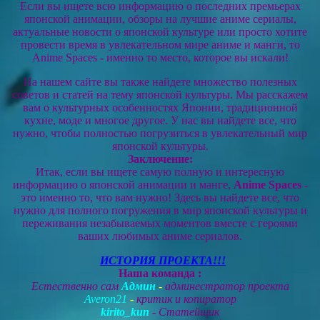
Если вы ищете всю информацию о последних премьерах
японской анимации, обзоры на лучшие аниме сериалы,
актуальные новости о японской культуре или просто хотите
провести время в увлекательном мире аниме и манги, то
Anime Spaces - именно то место, которое вы искали!
На нашем сайте вы также найдете множество полезных
советов и статей на тему японской культуры. Мы расскажем
вам о культурных особенностях Японии, традиционной
кухне, моде и многое другое. У нас вы найдете все, что
нужно, чтобы полностью погрузиться в увлекательный мир
японской культуры.
Заключение:
Итак, если вы ищете самую полную и интересную
информацию о японской анимации и манге,
Anime Spaces
-
это именно то, что вам нужно! Здесь вы найдете все, что
нужно для полного погружения в мир японской культуры и
переживания незабываемых моментов вместе с героями
ваших любимых аниме сериалов.
ИСТОРИЯ ПРОЕКТА!!!
Наша команда :
Естественно сам
Админ
-
админестратор проекта
Averon21
-
критик и копиратор
kirito_kun
- Статейщик