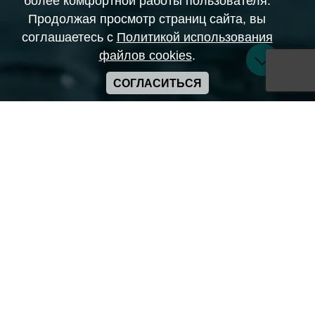
более комфортной работы пользователя.
Продолжая просмотр страниц сайта, вы
соглашаетесь с
Политикой использования
файлов cookies
.
СОГЛАСИТЬСЯ
Copyright ANIME-SPACES © 2026
Самозанятый Беляков Владимир Алексеевич ИНН:
643569328903
Сайт может содержать материалы порнографического
характера
а также сцены насилия. Просьба если вам нет 18 лет,
покинуть сайт.