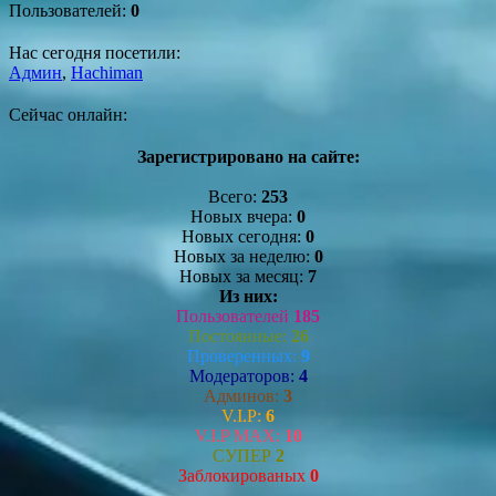
Пользователей:
0
Нас сегодня посетили:
Админ
,
Hachiman
Сейчас онлайн:
Зарегистрировано на сайте:
Всего:
253
Новых вчера:
0
Новых сегодня:
0
Новых за неделю:
0
Новых за месяц:
7
Из них:
Пользователей
185
Постоянные:
26
Проверенных:
9
Модераторов:
4
Админов:
3
V.I.P:
6
V.I.P MAX:
10
СУПЕР
2
Заблокированых
0