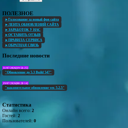
ПОЛЕЗНОЕ
►Голосование за новый фон сайта
►ЛЕНТА ОБНОВЛЕНИЙ САЙТА
►ЗАРАБОТОК У НАС
►ОСТАВИТЬ ОТЗЫВ
►ПРАВИЛА СЕРВИСА
►ОБРАТНАЯ СВЯЗЬ
Последние новости
31/07/2026[19:56:25]
"Обновление до 5.3 Build 547"
19/07/2026[08:28:14]
"накопительное обновление ver. 5.2.5"
Статистика
Онлайн всего:
2
Гостей:
2
Пользователей:
0