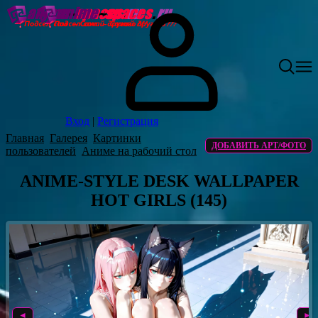
Вход
|
Регистрация
Главная
Галерея
Картинки
ДОБАВИТЬ АРТ/ФОТО
пользователей
Аниме на рабочий стол
ANIME-STYLE DESK WALLPAPER
HOT GIRLS (145)
◄
►