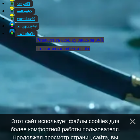
sanya05
milkon65
vnemkov60
xnqqxczy49
uwkuba54
Разместить ссылку здесь за
руб.
Поставить к себе на сайт
Этот сайт использует файлы cookies для
более комфортной работы пользователя.
Продолжая просмотр страниц сайта, вы