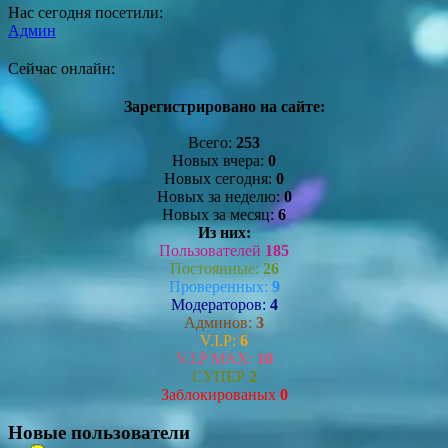
Нас сегодня посетили:
Админ
Сейчас онлайн:
Зарегистрировано на сайте:
Всего:
253
Новых вчера:
0
Новых сегодня:
0
Новых за неделю:
0
Новых за месяц:
6
Из них:
Пользователей
185
Постоянные:
26
Проверенных:
9
Модераторов:
4
Админов:
3
V.I.P:
6
V.I.P MAX:
10
СУПЕР
2
Заблокированых
0
Новые пользователи