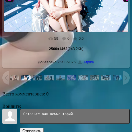
59
0
0.0
В реальном размере
2560x1462
/ 243.2Kb
2560x1462
(243.2Kb)
Добавлено
25/03/2026
Админ
Всего комментариев
:
0
Войдите:
Отправить