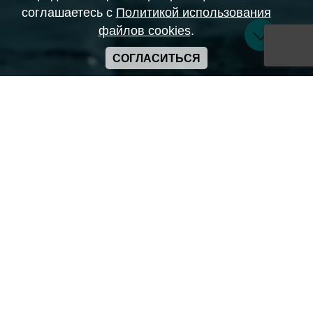
соглашаетесь с
Политикой использования
файлов cookies
.
СОГЛАСИТЬСЯ
Copyright ANIME-SPACES © 2026
Самозанятый Беляков Владимир Алексеевич ИНН:
643569328903
Сайт может содержать материалы порнографического
характера
а также сцены насилия. Просьба если вам нет 18 лет,
покинуть сайт.
Политика конфиденциальности
Пользовательское соглашение