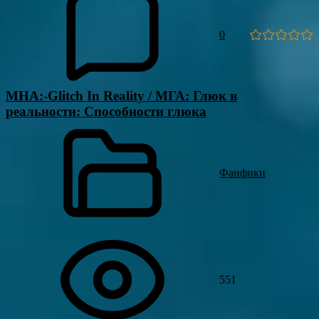
0
MHA:-Glitch In Reality / МГА: Глюк в
реальности: Способности глюка
Фанфики
551