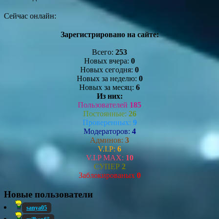
Сейчас онлайн:
Зарегистрировано на сайте:
Всего:
253
Новых вчера:
0
Новых сегодня:
0
Новых за неделю:
0
Новых за месяц:
6
Из них:
Пользователей
185
Постоянные:
26
Проверенных:
9
Модераторов:
4
Админов:
3
V.I.P:
6
V.I.P MAX:
10
СУПЕР
2
Заблокированых
0
Новые пользователи
sanya05