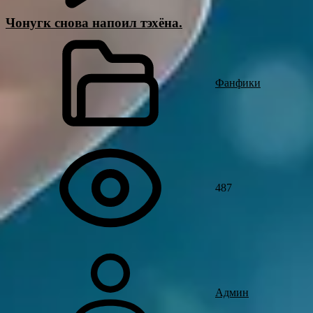
Чонугк снова напоил тэхёна.
Фанфики
487
Админ