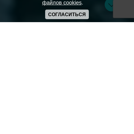
файлов cookies
.
СОГЛАСИТЬСЯ
Copyright ANIME-SPACES © 2026
Самозанятый Беляков Владимир Алексеевич ИНН:
643569328903
Сайт может содержать материалы порнографического
характера
а также сцены насилия. Просьба если вам нет 18 лет,
покинуть сайт.
Политика конфиденциальности
Пользовательское соглашение
Политика использования cookie
Правила сервиса