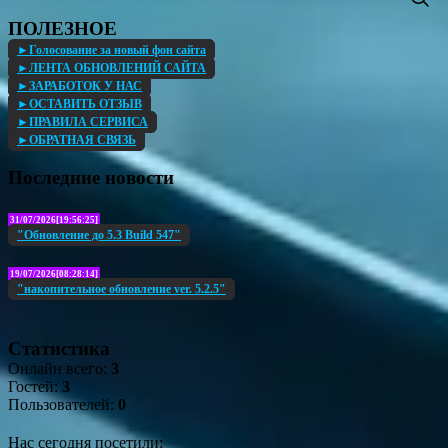
ПОЛЕЗНОЕ
►Голосование за новый фон сайта
►ЛЕНТА ОБНОВЛЕНИЙ САЙТА
►ЗАРАБОТОК У НАС
►ОСТАВИТЬ ОТЗЫВ
►ПРАВИЛА СЕРВИСА
►ОБРАТНАЯ СВЯЗЬ
Последние новости
31/07/2026[19:56:25]
"Обновление до 5.3 Build 547"
19/07/2026[08:28:14]
"накопительное обновление ver. 5.2.5"
Статистика
Онлайн всего:
3
Гостей:
3
Пользователей:
0
Нас сегодня посетили: