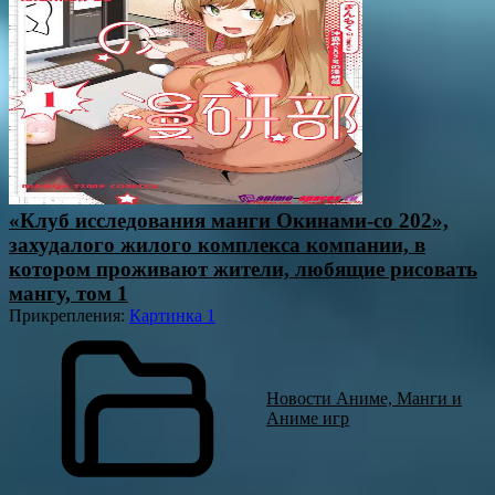
«Клуб исследования манги Окинами-со 202»,
захудалого жилого комплекса компании, в
котором проживают жители, любящие рисовать
мангу, том 1
Прикрепления
:
Картинка 1
Новости Аниме, Манги и
Аниме игр