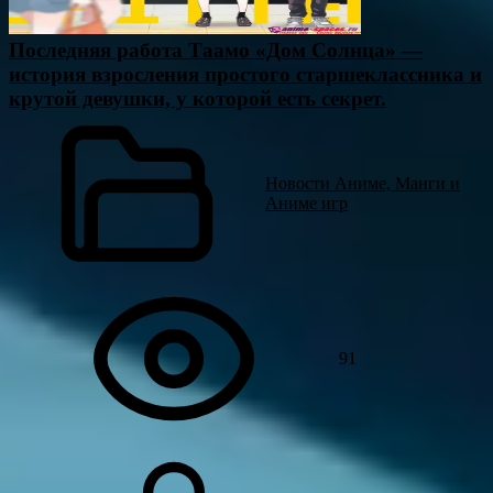
Последняя работа Таамо «Дом Солнца» —
история взросления простого старшеклассника и
крутой девушки, у которой есть секрет.
Новости Аниме, Манги и
Аниме игр
91