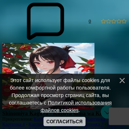
0
Этот сайт использует файлы cookies для
более комфортной работы пользователя.
Продолжая просмотр страниц сайта, вы
соглашаетесь с
Политикой использования
файлов cookies
.
Shinomiya Kaguya - Kaguya sama wa Kokurasetai
Прикрепления
:
Картинка 1
·
Картинка 2
·
Картинка 3
·
СОГЛАСИТЬСЯ
Картинка 4
·
Картинка 5
·
Картинка 6
·
Картинка 7
·
Картинка