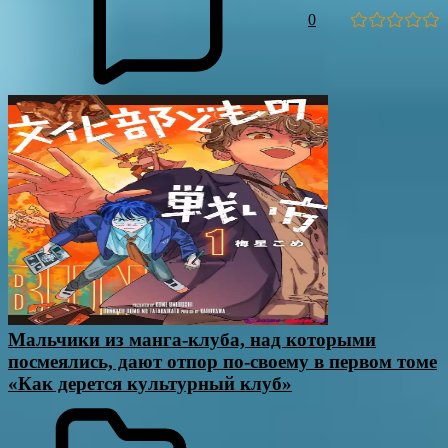
0
Мальчики из манга-клуба, над которыми
посмеялись, дают отпор по-своему в первом томе
«Как дерется культурный клуб»